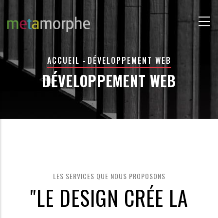
Aller
au
contenu
principal
FIL
ACCUEIL
-
DÉVELOPPEMENT WEB
D'ARIANE
DÉVELOPPEMENT WEB
LES SERVICES QUE NOUS PROPOSONS
"LE DESIGN CRÉE LA