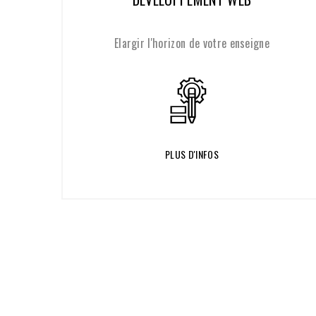
votre enseigne
Proposer une différenc
significative
OS
PLUS D'INFOS