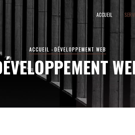
MAIN
NAVIGATION
ACCUEIL
SERV
FIL
ACCUEIL
-
DÉVELOPPEMENT WEB
D'ARIANE
DÉVELOPPEMENT WE