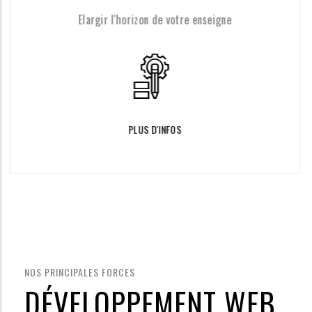
l'horizon de votre enseigne
Pr
PLUS D'INFOS
NOS PRINCIPALES FORCES
DÉVELOPPEMENT WEB