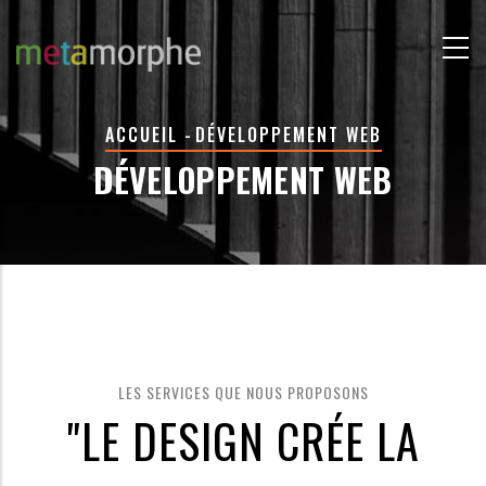
Aller
au
contenu
principal
FIL
ACCUEIL
-
DÉVELOPPEMENT WEB
D'ARIANE
DÉVELOPPEMENT WEB
LES SERVICES QUE NOUS PROPOSONS
"LE DESIGN CRÉE LA