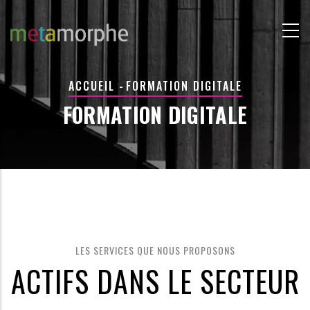
Aller
au
contenu
principal
FIL
ACCUEIL
-
FORMATION DIGITALE
D'ARIANE
FORMATION DIGITALE
LES SERVICES QUE NOUS PROPOSONS
ACTIFS DANS LE SECTEUR