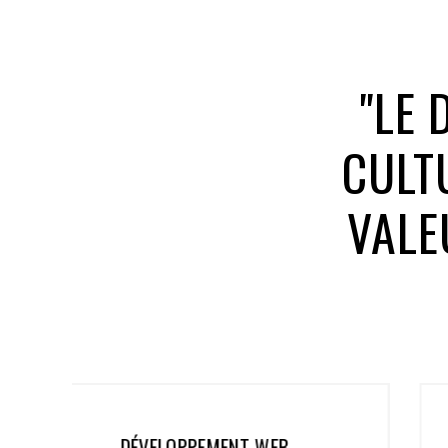
"LE 
CULT
VALE
APPLICATIONS MOBILES