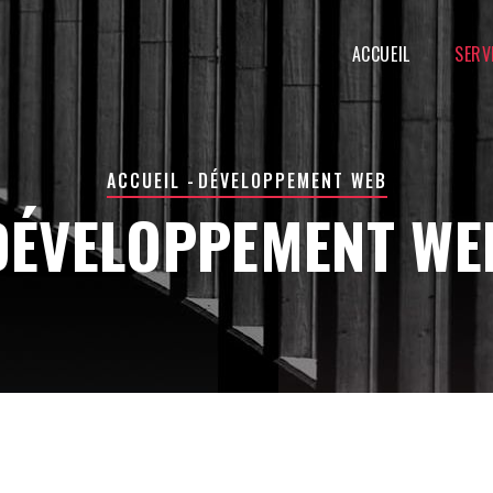
MAIN
NAVIGATION
ACCUEIL
SERV
FIL
ACCUEIL
-
DÉVELOPPEMENT WEB
D'ARIANE
DÉVELOPPEMENT WE