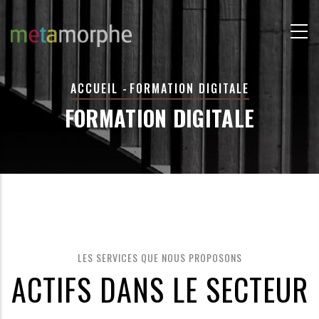
Aller
au
contenu
principal
FIL
ACCUEIL
-
FORMATION DIGITALE
D'ARIANE
FORMATION DIGITALE
LES SERVICES QUE NOUS PROPOSONS
ACTIFS DANS LE SECTEUR