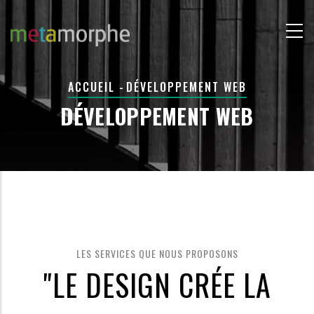
Aller
au
contenu
principal
FIL
ACCUEIL
-
DÉVELOPPEMENT WEB
D'ARIANE
DÉVELOPPEMENT WEB
LES SERVICES QUE NOUS PROPOSONS
"LE DESIGN CRÉE LA