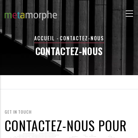
Aller
au
contenu
principal
FIL
ACCUEIL
-
CONTACTEZ-NOUS
D'ARIANE
CONTACTEZ-NOUS
GET IN TOUCH
CONTACTEZ-NOUS POUR