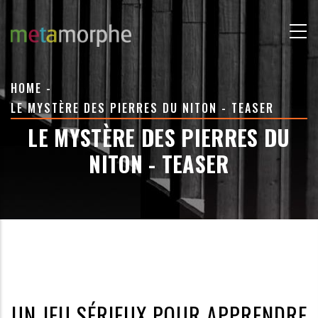
Skip
to
main
content
BREADCRUMB
HOME
-
LE MYSTÈRE DES PIERRES DU NITON - TEASER
LE MYSTÈRE DES PIERRES DU
NITON - TEASER
UN JEU SÉRIEUX POUR APPRENDRE