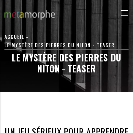
Aller
au
contenu
principal
FIL
ACCUEIL
-
D'ARIANE
LE MYSTÈRE DES PIERRES DU NITON - TEASER
LE MYSTÈRE DES PIERRES DU
NITON - TEASER
UN JEU SÉRIEUX POUR APPRENDRE