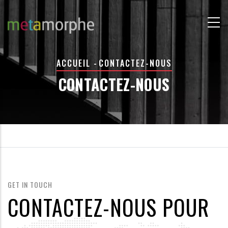
Aller
au
contenu
principal
FIL
ACCUEIL
-
CONTACTEZ-NOUS
D'ARIANE
CONTACTEZ-NOUS
GET IN TOUCH
CONTACTEZ-NOUS POUR